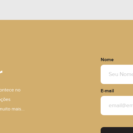
Nome
r
contece no
E-mail
oções
muito mais...