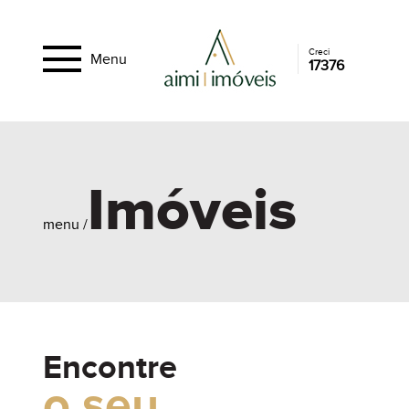
Creci
Menu
17376
Imóveis
menu /
Encontre
o seu