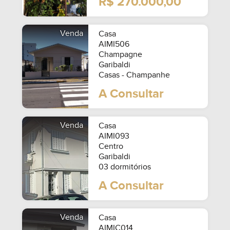
R$ 270.000,00
Venda
Casa
AIMI506
Champagne
Garibaldi
Casas - Champanhe
A Consultar
Venda
Casa
AIMI093
Centro
Garibaldi
03 dormitórios
A Consultar
Venda
Casa
AIMIC014