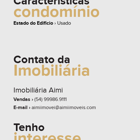
Características
condomínio
share
Estado do Edifício
› Usado
Contato da
Imobiliária
Imobiliária Aimi
Vendas ›
(54) 99986.9111
E-mail ›
aimiimovei@aimiimoveis.com
Tenho
interesse