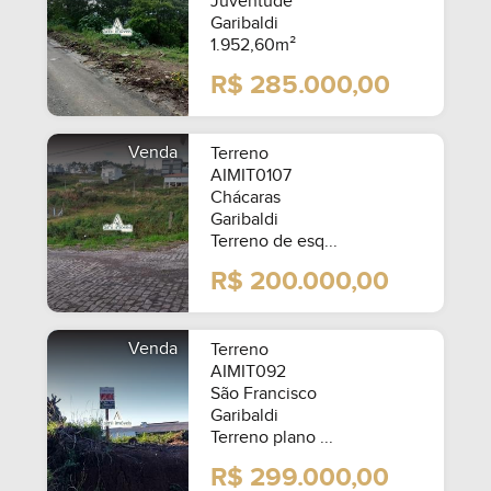
Juventude
Garibaldi
1.952,60m²
R$ 285.000,00
Venda
Terreno
AIMIT0107
Chácaras
Garibaldi
Terreno de esq...
R$ 200.000,00
Venda
Terreno
AIMIT092
São Francisco
Garibaldi
Terreno plano ...
R$ 299.000,00