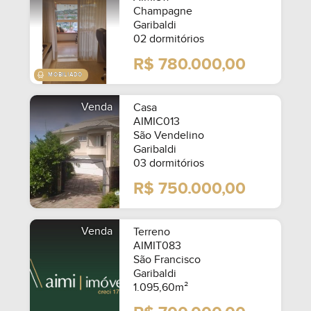
Champagne
Garibaldi
02 dormitórios
R$ 780.000,00
Venda
Casa
AIMIC013
São Vendelino
Garibaldi
03 dormitórios
R$ 750.000,00
Venda
Terreno
AIMIT083
São Francisco
Garibaldi
1.095,60m²