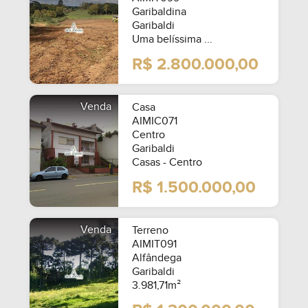
Garibaldina
Garibaldi
Uma belíssima ...
R$ 2.800.000,00
Venda
Casa
AIMIC071
Centro
Garibaldi
Casas - Centro
R$ 1.500.000,00
Venda
Terreno
AIMIT091
Alfândega
Garibaldi
3.981,71m²