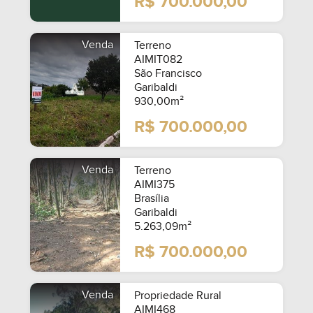
R$ 700.000,00
Venda
Terreno
AIMIT082
São Francisco
Garibaldi
930,00m²
R$ 700.000,00
Venda
Terreno
AIMI375
Brasília
Garibaldi
5.263,09m²
R$ 700.000,00
MOBILIADO
Venda
Propriedade Rural
AIMI468