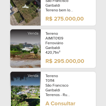
São Francisco
Garibaldi
Terreno bem lo...
R$ 275.000,00
SEMIMOBILIADO
Venda
Terreno
AIMIT0109
Ferroviário
Garibaldi
420,71m²
R$ 295.000,00
Venda
Terreno
T0114
São Francisco
Garibaldi
Terrenos - Ru...
A Consultar