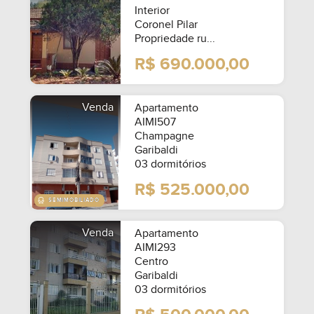
Interior
Coronel Pilar
Propriedade ru...
R$ 690.000,00
Venda
Apartamento
AIMI507
Champagne
Garibaldi
03 dormitórios
R$ 525.000,00
Venda
Apartamento
AIMI293
Centro
Garibaldi
03 dormitórios