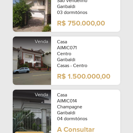
São Vendelino
Garibaldi
03 dormitórios
R$ 750.000,00
Venda
Casa
AIMIC071
Centro
Garibaldi
Casas - Centro
R$ 1.500.000,00
Venda
Casa
AIMIC014
Champagne
Garibaldi
04 dormitórios
A Consultar