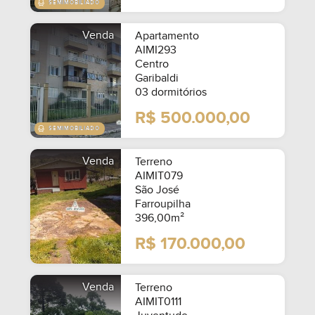
Venda
Apartamento
AIMI293
Centro
Garibaldi
03 dormitórios
R$ 500.000,00
Venda
Terreno
AIMIT079
São José
Farroupilha
396,00m²
R$ 170.000,00
Venda
Terreno
AIMIT0111