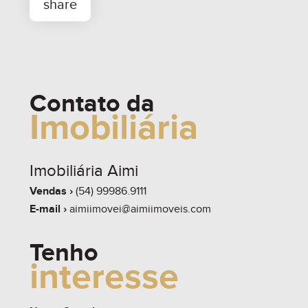
Contato da
Imobiliária
whats
contate
simule
Imobiliária Aimi
Vendas ›
(54) 99986.9111
E-mail ›
aimiimovei@aimiimoveis.com
share
Tenho
interesse