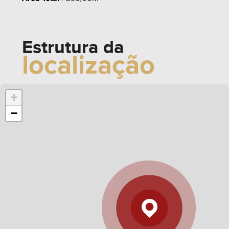
whats
contate
simule
Estrutura da
localização
share
+
−