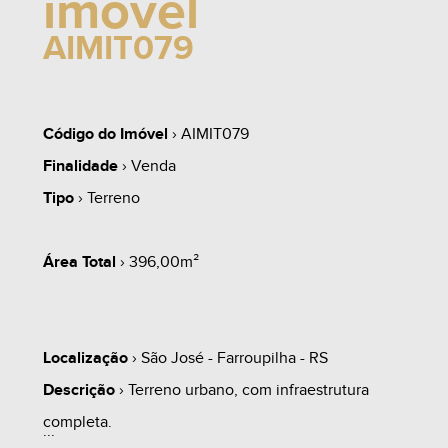
imóvel
AIMIT079
Código do Imóvel
› AIMIT079
Finalidade
› Venda
Tipo
› Terreno
Área Total
› 396,00m²
Localização
› São José - Farroupilha - RS
Descrição
› Terreno urbano, com infraestrutura
completa.