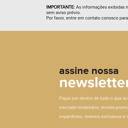
IMPORTANTE:
As informações exibidas ne
sem aviso prévio.
Por favor, entre em contato conosco par
R$ 450.000,00
A Consu
assine nossa
newslette
Fique por dentro de tudo o que a
mercado imobiliário, receba prom
imperdíveis, imóveis exclusivos e 