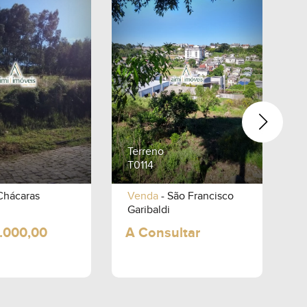
Terreno
T
T0114
A
Chácaras
Venda
- São Francisco
V
Garibaldi
G