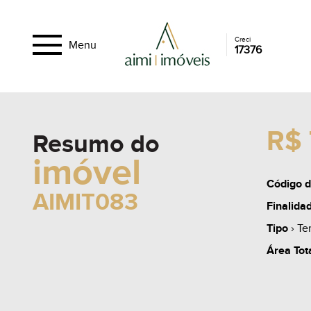
Creci
Menu
17376
R$ 
Resumo do
imóvel
Código d
AIMIT083
Finalida
Tipo
› Te
Área Tot