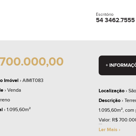
Escritório
54 3462.7555
700.000,00
+ INFORMAÇ
o Imóvel
› AIMIT083
de
› Venda
Localização
› São
rreno
Descrição
› Terre
al
› 1.095,60m²
1.095,60m², com p
Valor: R$ 700.00
Ler Mais ›