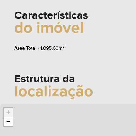
Características
do imóvel
Área Total
› 1.095,60m²
Estrutura da
localização
+
−