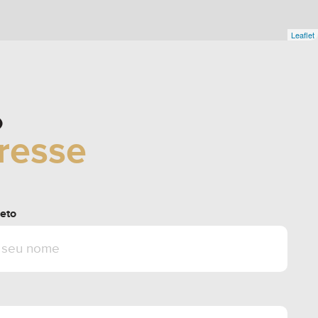
Leaflet
o
eresse
eto