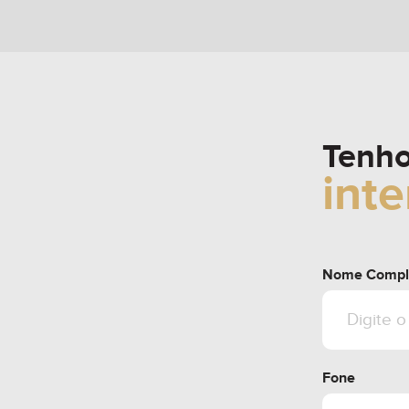
Tenh
int
Nome Compl
Fone