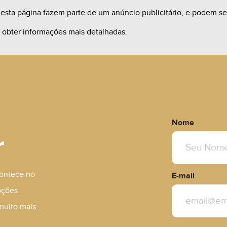
sta página fazem parte de um anúncio publicitário, e podem ser 
a obter informações mais detalhadas.
ltar
A Consultar
Nome
r
contece no
E-mail
oções
muito mais...