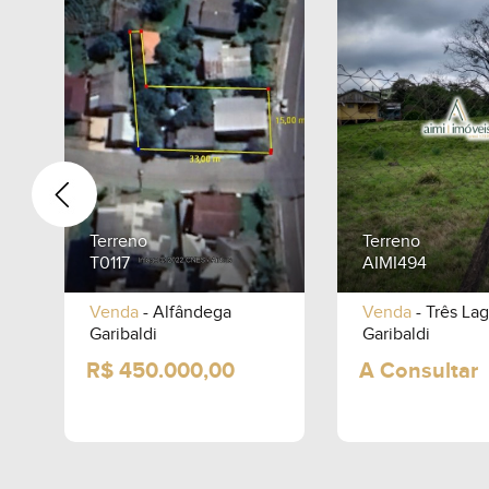
Terreno
Terreno
T0117
AIMI494
Venda
- Alfândega
Venda
- Três La
Garibaldi
Garibaldi