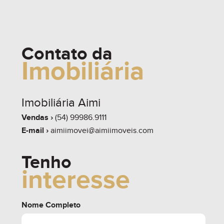
whats
contate
simule
Contato da
Imobiliária
share
Imobiliária Aimi
Vendas ›
(54) 99986.9111
E-mail ›
aimiimovei@aimiimoveis.com
Tenho
interesse
Nome Completo