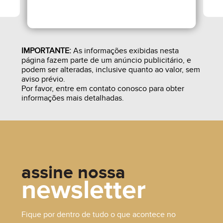
IMPORTANTE:
As informações exibidas nesta
página fazem parte de um anúncio publicitário, e
podem ser alteradas, inclusive quanto ao valor, sem
aviso prévio.
Por favor, entre em contato conosco para obter
informações mais detalhadas.
assine nossa
newsletter
R$ 450.000,00
Fique por dentro de tudo o que acontece no