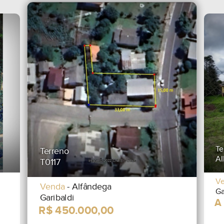
Te
Terreno
AI
T0117
V
Venda
- Alfândega
Ga
Garibaldi